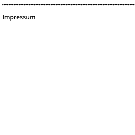
Impressum
Savic Gastro UG
Carina Yasmin Savic
Münchner Straße 66
83707 Bad Wiessee
Tel. 08022 / 271 34 47
E-Mail: info@schmanklerei-tegernsee.de
Internet: www.schmanklerei-tegernsee.de
Vertretungsberechtigte und inhaltlich Verantwortlich gemäß §
Carina Yasmin Savic
Haftungshinweis:
Trotz sorgfältiger inhaltlicher Kontrolle übernehmen wir keine H