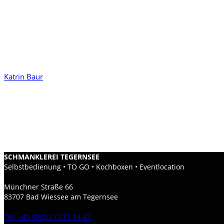
Bildnachweise:
©stock.adobe.com
Webdesign:
Katrin Baur
Logo:
Martin Radtke
© Copyright Savic Gastro UG
SCHMANKLEREI TEGERNSEE
Selbstbedienung • TO GO • Kochboxen • Eventlocation
Münchner Straße 66
83707 Bad Wiessee am Tegernsee
Tel. +49 08022 / 271 34 47