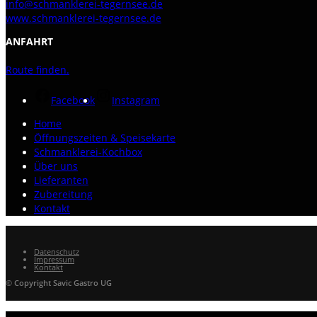
info@schmanklerei-tegernsee.de
www.schmanklerei-tegernsee.de
ANFAHRT
Route finden.
Facebook
Instagram
Home
Öffnungszeiten & Speisekarte
Schmanklerei-Kochbox
Über uns
Lieferanten
Zubereitung
Kontakt
Datenschutz
Impressum
Kontakt
© Copyright Savic Gastro UG