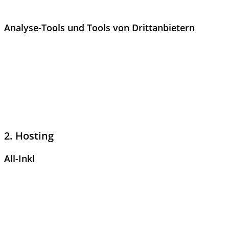
können Sie sich jederzeit an uns wenden.
Analyse-Tools und Tools von Dritt­anbietern
Beim Besuch dieser Website kann Ihr Surf-Verhalten statistisch
ausgewertet werden. Das geschieht vor allem mit sogenannten
Analyseprogrammen.
Detaillierte Informationen zu diesen Analyseprogrammen
finden Sie in der folgenden Datenschutzerklärung.
2. Hosting
All-Inkl
Wir hosten unsere Website bei All-Inkl. Anbieter ist die ALL-
INKL.COM – Neue Medien Münnich, Inh. René Münnich,
Hauptstraße 68, 02742 Friedersdorf (nachfolgend All-Inkl).
Details entnehmen Sie der Datenschutzerklärung von All-Inkl: