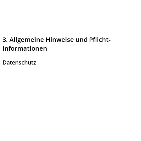
sich um einen datenschutzrechtlich vorgeschriebenen Vertrag,
der gewährleistet, dass dieser die personenbezogenen Daten
unserer Websitebesucher nur nach unseren Weisungen und
unter Einhaltung der DSGVO verarbeitet.
3. Allgemeine Hinweise und Pflicht­
informationen
Datenschutz
Die Betreiber dieser Seiten nehmen den Schutz Ihrer
persönlichen Daten sehr ernst. Wir behandeln Ihre
personenbezogenen Daten vertraulich und entsprechend den
gesetzlichen Datenschutzvorschriften sowie dieser
Datenschutzerklärung.
Wenn Sie diese Website benutzen, werden verschiedene
personenbezogene Daten erhoben. Personenbezogene Daten
sind Daten, mit denen Sie persönlich identifiziert werden