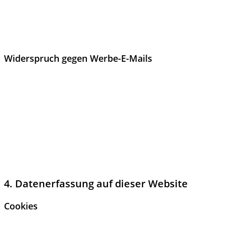
Wenn die SSL- bzw. TLS-Verschlüsselung aktiviert ist, können
die Daten, die Sie an uns übermitteln, nicht von Dritten
mitgelesen werden.
Widerspruch gegen Werbe-E-Mails
Der Nutzung von im Rahmen der Impressumspflicht
veröffentlichten Kontaktdaten zur Übersendung von nicht
ausdrücklich angeforderter Werbung und
Informationsmaterialien wird hiermit widersprochen. Die
Betreiber der Seiten behalten sich ausdrücklich rechtliche
Schritte im Falle der unverlangten Zusendung von
Werbeinformationen, etwa durch Spam-E-Mails, vor.
4. Datenerfassung auf dieser Website
Cookies