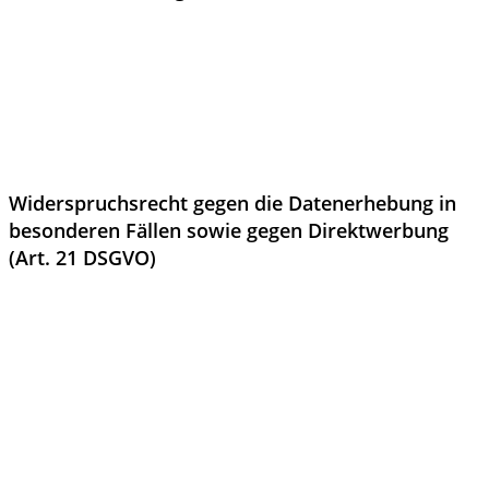
Viele Datenverarbeitungsvorgänge sind nur mit Ihrer
ausdrücklichen Einwilligung möglich. Sie können eine bereits
erteilte Einwilligung jederzeit widerrufen. Die Rechtmäßigkeit
der bis zum Widerruf erfolgten Datenverarbeitung bleibt vom
Widerruf unberührt.
Widerspruchsrecht gegen die Datenerhebung in
besonderen Fällen sowie gegen Direktwerbung
(Art. 21 DSGVO)
WENN DIE DATENVERARBEITUNG AUF GRUNDLAGE VON ART.
6 ABS. 1 LIT. E ODER F DSGVO ERFOLGT, HABEN SIE JEDERZEIT
DAS RECHT, AUS GRÜNDEN, DIE SICH AUS IHRER
BESONDEREN SITUATION ERGEBEN, GEGEN DIE
VERARBEITUNG IHRER PERSONENBEZOGENEN DATEN
WIDERSPRUCH EINZULEGEN; DIES GILT AUCH FÜR EIN AUF
DIESE BESTIMMUNGEN GESTÜTZTES PROFILING. DIE