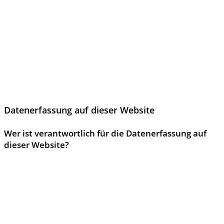
Die folgenden Hinweise geben einen einfachen Überblick
darüber, was mit Ihren personenbezogenen Daten passiert,
wenn Sie diese Website besuchen. Personenbezogene Daten
sind alle Daten, mit denen Sie persönlich identifiziert werden
können. Ausführliche Informationen zum Thema Datenschutz
entnehmen Sie unserer unter diesem Text aufgeführten
Datenschutzerklärung.
Datenerfassung auf dieser Website
Wer ist verantwortlich für die Datenerfassung auf
dieser Website?
Die Datenverarbeitung auf dieser Website erfolgt durch den
Websitebetreiber. Dessen Kontaktdaten können Sie dem
Abschnitt „Hinweis zur Verantwortlichen Stelle“ in dieser
Datenschutzerklärung entnehmen.